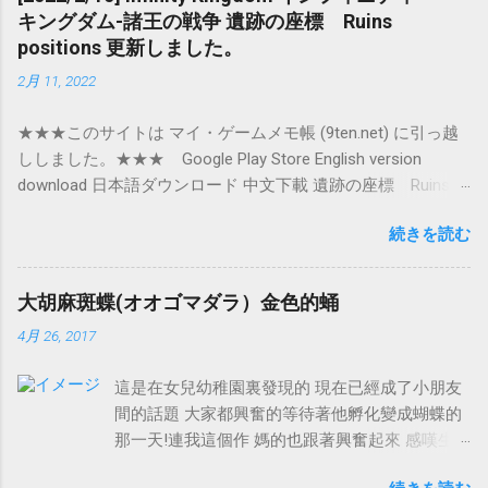
キングダム-諸王の戦争 遺跡の座標 Ruins
positions 更新しました。
2月 11, 2022
★★★このサイトは マイ・ゲームメモ帳 (9ten.net) に引っ越
ししました。★★★ Google Play Store English version
download 日本語ダウンロード 中文下載 遺跡の座標 Ruins
positions （随時更新！！！） Level 1 000~100 101~200
続きを読む
201~9999 Level 2 000~100 101~200 201~300 301~9999
Level 3 0-9999 他の攻略： マイ・ゲームメモ帳: 城の外のや
ること！！！ Infinity Kingdom インフィニティ キングダム-
大胡麻斑蝶(オオゴマダラ）金色的蛹
諸王の戦争！！！ Infinity Kingdom インフィニティ キングダ
4月 26, 2017
ム-諸王の戦争 (9ten.net) マイ・ゲームメモ帳: 慌てて兵隊を作
るとこんなにバランス悪くなる！！！ Infinity Kingdom イン
這是在女兒幼稚園裏發現的 現在已經成了小朋友
フィニティ キングダム-諸王の戦争 (9ten.net)
間的話題 大家都興奮的等待著他孵化變成蝴蝶的
那一天!連我這個作 媽的也跟著興奮起來 感嘆生
命的奧妙 這個金色的蛹倒掛在樹叢裏 不畏風雨